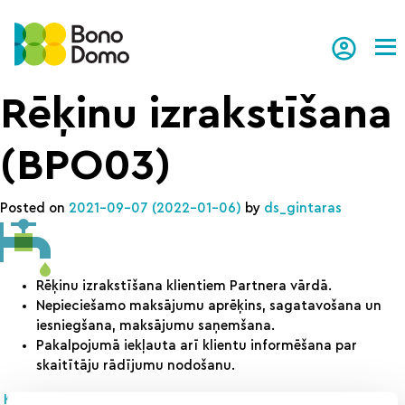
Tog
Rēķinu izrakstīšana
(BPO03)
Posted on
2021-09-07
(2022-01-06)
by
ds_gintaras
Rēķinu izrakstīšana klientiem Partnera vārdā.
Nepieciešamo maksājumu aprēķins, sagatavošana un
iesniegšana, maksājumu saņemšana.
Pakalpojumā iekļauta arī klientu informēšana par
skaitītāju rādījumu nodošanu.
Klientu apkalpošanas centrs (BPO02)