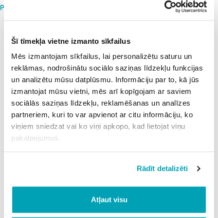
Post navigation
Parādu pārvaldība (BPO04)
Search
Search
Šī tīmekļa vietne izmanto sīkfailus
Recent Posts
Mēs izmantojam sīkfailus, lai personalizētu saturu un
reklāmas, nodrošinātu sociālo saziņas līdzekļu funkcijas
Rockies vs. nationals
un analizētu mūsu datplūsmu. Informāciju par to, kā jūs
North dakota state oral roberts
Fordham vs massachusetts
izmantojat mūsu vietni, mēs arī kopīgojam ar saviem
Evenyourodds
sociālās saziņas līdzekļu, reklamēšanas un analīzes
Lincoln logs sandwiches
partneriem, kuri to var apvienot ar citu informāciju, ko
viņiem sniedzat vai ko viņi apkopo, kad lietojat viņu
Recent Comments
pakalpojumus.
A WordPress Commenter
on
Lorem ipsum dolor
sit amet, consectetur
Rādīt detalizēti
Atļaut visu