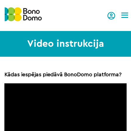
Tog
Video instrukcija
Kādas iespējas piedāvā BonoDomo platforma?