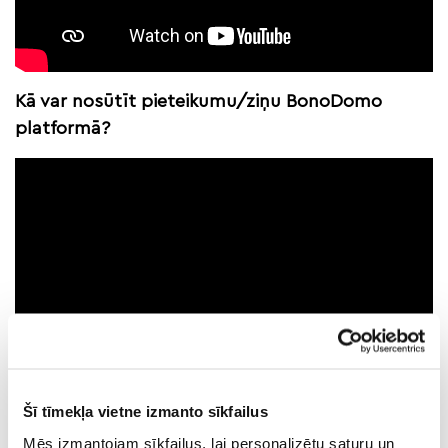
Kā var nosūtīt pieteikumu/ziņu BonoDomo
platformā?
Šī tīmekļa vietne izmanto sīkfailus
Kur var redzēt saņemtos ziņojumus?
Mēs izmantojam sīkfailus, lai personalizētu saturu un