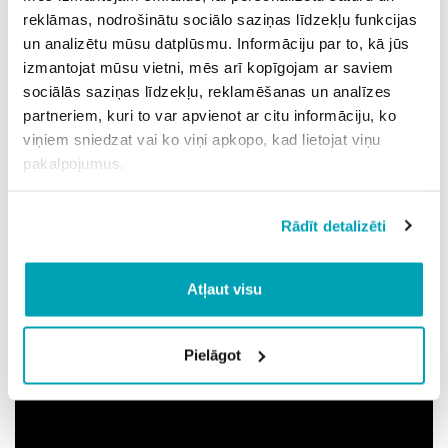
reklāmas, nodrošinātu sociālo saziņas līdzekļu funkcijas
un analizētu mūsu datplūsmu. Informāciju par to, kā jūs
izmantojat mūsu vietni, mēs arī kopīgojam ar saviem
sociālās saziņas līdzekļu, reklamēšanas un analīzes
partneriem, kuri to var apvienot ar citu informāciju, ko
viņiem sniedzat vai ko viņi apkopo, kad lietojat viņu
pakalpojumus.
Rādīt detalizēti
Atļaut visu
Kā pārvaldīt un mainīt sava profila iestatījumu?
Pielāgot