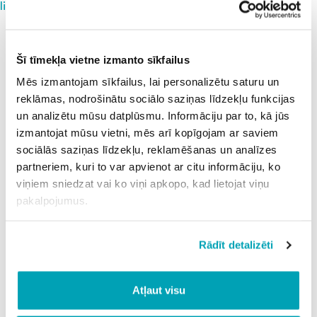
lietošana (SAAS01)
Search
Search
Šī tīmekļa vietne izmanto sīkfailus
Recent Posts
Mēs izmantojam sīkfailus, lai personalizētu saturu un
Rockies vs. nationals
reklāmas, nodrošinātu sociālo saziņas līdzekļu funkcijas
North dakota state oral roberts
un analizētu mūsu datplūsmu. Informāciju par to, kā jūs
Fordham vs massachusetts
izmantojat mūsu vietni, mēs arī kopīgojam ar saviem
Evenyourodds
sociālās saziņas līdzekļu, reklamēšanas un analīzes
Lincoln logs sandwiches
partneriem, kuri to var apvienot ar citu informāciju, ko
viņiem sniedzat vai ko viņi apkopo, kad lietojat viņu
Recent Comments
pakalpojumus.
A WordPress Commenter
on
Lorem ipsum dolor
sit amet, consectetur
Rādīt detalizēti
Atļaut visu