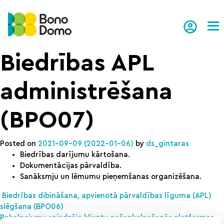
Tog
Biedrības APL
administrēšana
(BPO07)
Posted on
2021-09-09
(2022-01-06)
by
ds_gintaras
Biedrības darījumu kārtošana.
Dokumentācijas pārvaldība.
Sanāksmju un lēmumu pieņemšanas organizēšana.
Post navigation
Biedrības dibināšana, apvienotā pārvaldības līguma (APL)
slēgšana (BPO06)
Pakalpojumu sniedzēja klientu pašapkalpošanās platformas