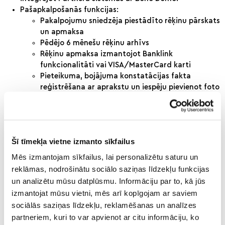
Pašapkalpošanās funkcijas:
Pakalpojumu sniedzēja piestādīto rēķinu pārskats
un apmaksa
Pēdējo 6 mēnešu rēķinu arhīvs
Rēķinu apmaksa izmantojot Banklink
funkcionalitāti vai VISA/MasterCard karti
Pieteikuma, bojājuma konstatācijas fakta
reģistrēšana ar aprakstu un iespēju pievienot foto
Reģistrētā pieteikuma statusa izsekošana
Iepriekšējo pieteikumu pārskats
Saziņa ar klientu menedžeri reālajā laikā (“live
chat” funkcija)
Šī tīmekļa vietne izmanto sīkfailus
Konkrētu klientu uzrunāšana, individuālu un
masveida ziņojumu izsūtīšana
Mēs izmantojam sīkfailus, lai personalizētu saturu un
Kontaktinformācijas rediģēšana un atjaunošana
reklāmas, nodrošinātu sociālo saziņas līdzekļu funkcijas
Paroles maiņas vai atjaunošanas funkcija
un analizētu mūsu datplūsmu. Informāciju par to, kā jūs
Svarīgāko notikumu, ziņu, jaunumu izziņošana
izmantojat mūsu vietni, mēs arī kopīgojam ar saviem
Piedalīšanās izsludinātajās aptaujās
sociālās saziņas līdzekļu, reklamēšanas un analīzes
Balsošana, lēmuma pieņemšana ar e-paraksta
partneriem, kuri to var apvienot ar citu informāciju, ko
funkciju