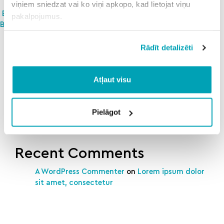
viņiem sniedzat vai ko viņi apkopo, kad lietojat viņu
Post navigation
Biedrības APL administrēšana (BPO07)
pakalpojumus.
Biedrības pārvaldība (SAAS02)
Search
Rādīt detalizēti
Search
Recent Posts
Atļaut visu
Rockies vs. nationals
North dakota state oral roberts
Fordham vs massachusetts
Pielāgot
Evenyourodds
Lincoln logs sandwiches
Recent Comments
A WordPress Commenter
on
Lorem ipsum dolor
sit amet, consectetur