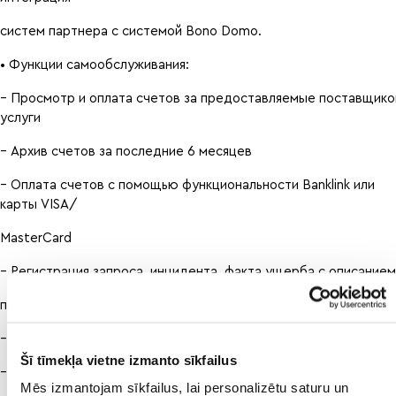
систем партнера с системой Bono Domo.
• Функции самообслуживания:
– Просмотр и оплата счетов за предоставляемые поставщик
услуги
– Архив счетов за последние 6 месяцев
– Оплата счетов с помощью функциональности Banklink или
карты VISA/
MasterCard
– Регистрация запроса, инцидента, факта ущерба с описанием
приложением фотографии
– Отслеживание статуса зарегистрированного запроса
Šī tīmekļa vietne izmanto sīkfailus
– История зарегистрированных запросов
Mēs izmantojam sīkfailus, lai personalizētu saturu un