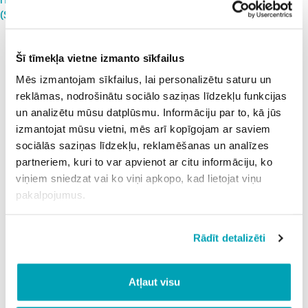
Пользование системой для управляющих недвижимостью
(SAAS04)
Поиск
Поиск
Šī tīmekļa vietne izmanto sīkfailus
Recent Posts
Mēs izmantojam sīkfailus, lai personalizētu saturu un
reklāmas, nodrošinātu sociālo saziņas līdzekļu funkcijas
Recent Comments
un analizētu mūsu datplūsmu. Informāciju par to, kā jūs
izmantojat mūsu vietni, mēs arī kopīgojam ar saviem
Нет комментариев для просмотра.
sociālās saziņas līdzekļu, reklamēšanas un analīzes
partneriem, kuri to var apvienot ar citu informāciju, ko
viņiem sniedzat vai ko viņi apkopo, kad lietojat viņu
pakalpojumus.
Rādīt detalizēti
Atļaut visu