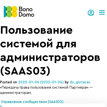
Tog
Пользование
системой для
администраторов
(SAAS03)
Posted on
2022-01-06
(2022-01-06)
by
ds_gintaras
•Передача права пользования системой Партнерам —
администраторам.
Навигация по записям
Управление сообществом (SAAS02)